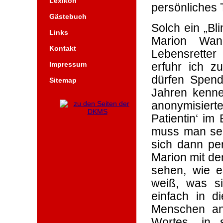
Lexikon
persönliches T
Gästebuch
Solch ein „Bl
Links
Marion Wan
Kontakt
Lebensretter
Impressum
erfuhr ich z
dürfen Spend
Sitemap
Jahren kenne
anonymisiert
Patientin‘ im
muss man sel
sich dann per
Marion mit de
sehen, wie e
weiß, was si
einfach in d
Menschen an
Wortes „in 