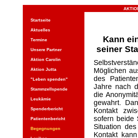
AKTION 
Startseite
Aktuelles
Kann ei
Termine
seiner St
Unsere Partner
Aktion Carolin
Selbstverstä
Aktion Jutta
Möglichen au
des Patiente
"Leben spenden"
Jahre nach d
Stammzellspende
die Anonymitä
Leukämie
gewahrt. Da
Spenderbericht
Kontakt zwis
sofern beide 
Patientenbericht
Situation des
Begegnungen
Kontakt kann