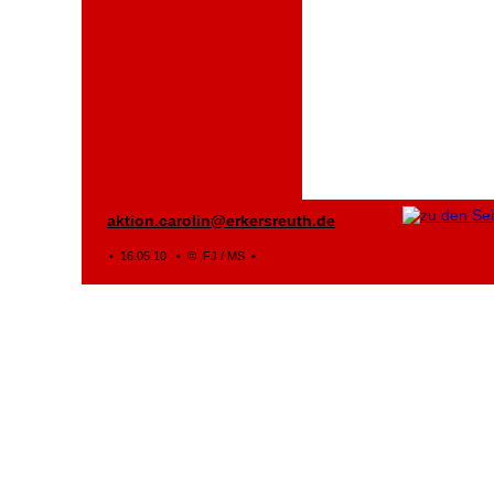
aktion.carolin@erkersreuth.de
• 16.05.10 • © FJ / MS •