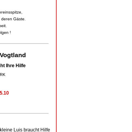
reinsspitze,
h deren Gäste.
eit.
lgen !
 Vogtland
t Ihre Hilfe
DRK
5.10