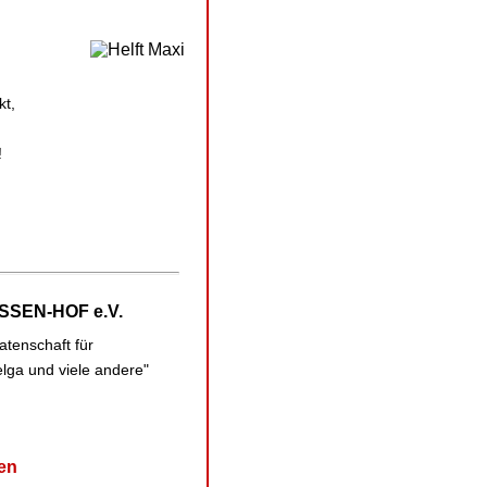
kt,
!
SSEN-HOF e.V.
tenschaft für
Helga und viele andere"
en