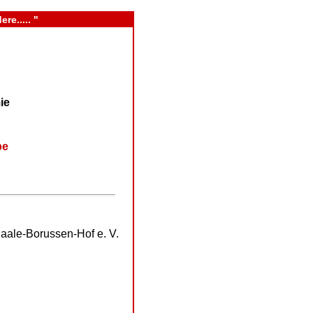
re..... "
ie
be